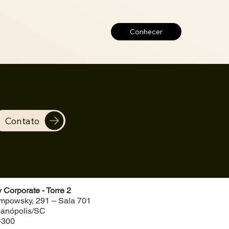
Conhecer
Contato
Corporate - Torre 2
ompowsky, 291 – Sala 701
rianópolis/SC
-300