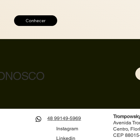
Conhecer
CONOSCO
Trompowsky 
48 99149-5969
Avenida Tr
Instagram
Centro, Flo
CEP 88015
Linkedin