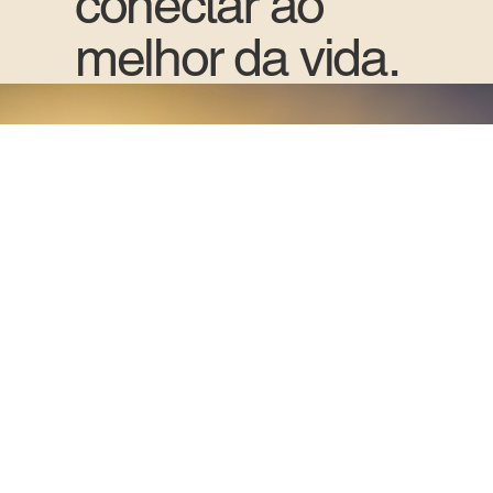
conectar ao
melhor da vida.
Rooftop com
vista para
a Beira Mar
Norte.